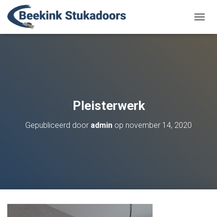
N
A
V
I
G
A
T
I
E
Pleisterwerk
W
I
Gepubliceerd door
admin
op
november 14, 2020
S
S
E
L
E
N