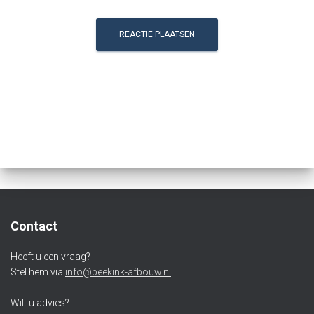
Contact
Heeft u een vraag?
Stel hem via
info@beekink-afbouw.nl
.
Wilt u advies?