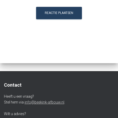
Contact
Heeft u een vraag?
Stel hem via
info@beekink-afbouw.nl
.
Wilt u advies?