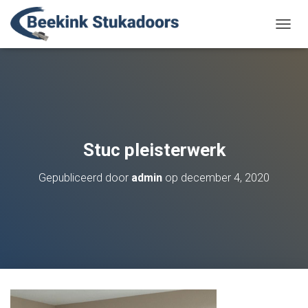
N
A
V
I
G
A
T
I
E
Stuc pleisterwerk
W
I
Gepubliceerd door
admin
op
december 4, 2020
S
S
E
L
E
N